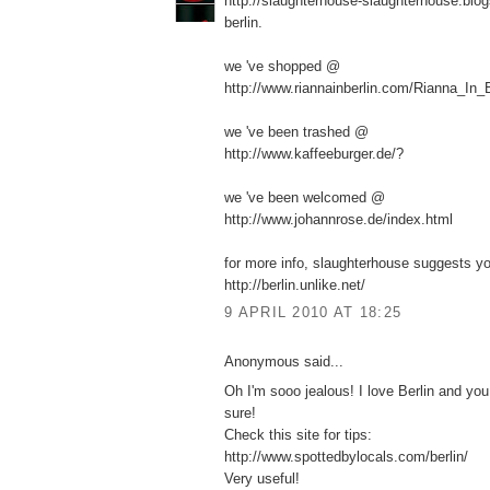
http://slaughterhouse-slaughterhouse.bl
berlin.
we 've shopped @
http://www.riannainberlin.com/Rianna_In
we 've been trashed @
http://www.kaffeeburger.de/?
we 've been welcomed @
http://www.johannrose.de/index.html
for more info, slaughterhouse suggests you
http://berlin.unlike.net/
9 APRIL 2010 AT 18:25
Anonymous said...
Oh I'm sooo jealous! I love Berlin and you w
sure!
Check this site for tips:
http://www.spottedbylocals.com/berlin/
Very useful!