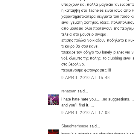
υπαρχουν και πολλα μαγαζια 'ανεξαρτητ
η καταήψη στο Tacheles ειναι ισως απο τ
χαρακτηριστικοτερα δειγματα του ποσο κι
ειναι γεματη φοιτητες, ιδεες, πολυπολιτισ
απο μουσεια ολοι προτεινουν της περγαμ
τελεια στο μουσειο σινεμα.
επισης πολλοι νοικιαζουν ποδηλατο κ κυ
τι καιρο θα σου κανει
τσεκαρε τον οδηγο του lonely planet για ν
νο1 κλαμπς της πολης. το clubbing ειναι 
στο βερολινο.
περιμενουμε φωτογραφιες!!!!
9 APRIL 2010 AT 15:48
renatsan
said...
i hate hate hate you......no suggestions...
and you'll find it.....
9 APRIL 2010 AT 17:08
Slaughterhouse
said...