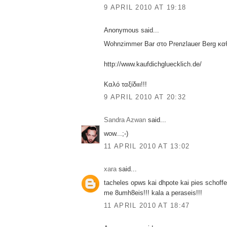
9 APRIL 2010 AT 19:18
Anonymous said...
Wohnzimmer Bar στο Prenzlauer Berg κα
http://www.kaufdichgluecklich.de/
Καλό ταξίδιιι!!!
9 APRIL 2010 AT 20:32
Sandra Azwan
said...
wow...;-)
11 APRIL 2010 AT 13:02
xara
said...
tacheles opws kai dhpote kai pies schoffe
me 8umh8eis!!! kala a peraseis!!!
11 APRIL 2010 AT 18:47