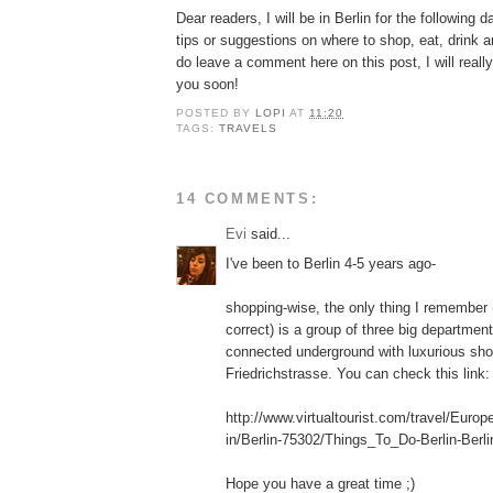
Dear readers, I will be in Berlin for the following 
tips or suggestions on where to shop, eat, drink 
do leave a comment here on this post, I will really
you soon!
POSTED BY
LOPI
AT
11:20
TAGS:
TRAVELS
14 COMMENTS:
Εvi
said...
I've been to Berlin 4-5 years ago-
shopping-wise, the only thing I remember 
correct) is a group of three big department
connected underground with luxurious shop
Friedrichstrasse. You can check this link:
http://www.virtualtourist.com/travel/Eur
in/Berlin-75302/Things_To_Do-Berlin-Berl
Hope you have a great time ;)