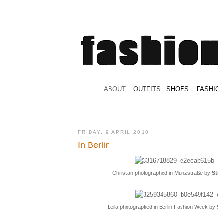
.
ABOUT
.
.
OUTFITS
.
SHOES
.
.
FASHI
FRIDAY, 9 APRIL 2010
In Berlin
Christian photographed in Münzstraße by
St
Leila photographed in Berlin Fashion Week by