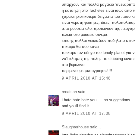
υπαρχουν και πολλα μαγαζια 'ανεξαρτητ
η καταήψη στο Tacheles ειναι ισως απο τ
χαρακτηριστικοτερα δειγματα του ποσο κι
ειναι γεματη φοιτητες, ιδεες, πολυπολιτισ
απο μουσεια ολοι προτεινουν της περγαμ
τελεια στο μουσειο σινεμα.
επισης πολλοι νοικιαζουν ποδηλατο κ κυ
τι καιρο θα σου κανει
τσεκαρε τον οδηγο του lonely planet για ν
νο1 κλαμπς της πολης. το clubbing ειναι 
στο βερολινο.
περιμενουμε φωτογραφιες!!!!
9 APRIL 2010 AT 15:48
renatsan
said...
i hate hate hate you......no suggestions...
and you'll find it.....
9 APRIL 2010 AT 17:08
Slaughterhouse
said...