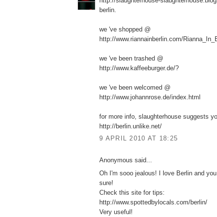
http://slaughterhouse-slaughterhouse.bl
berlin.
we 've shopped @
http://www.riannainberlin.com/Rianna_In
we 've been trashed @
http://www.kaffeeburger.de/?
we 've been welcomed @
http://www.johannrose.de/index.html
for more info, slaughterhouse suggests you
http://berlin.unlike.net/
9 APRIL 2010 AT 18:25
Anonymous said...
Oh I'm sooo jealous! I love Berlin and you w
sure!
Check this site for tips:
http://www.spottedbylocals.com/berlin/
Very useful!