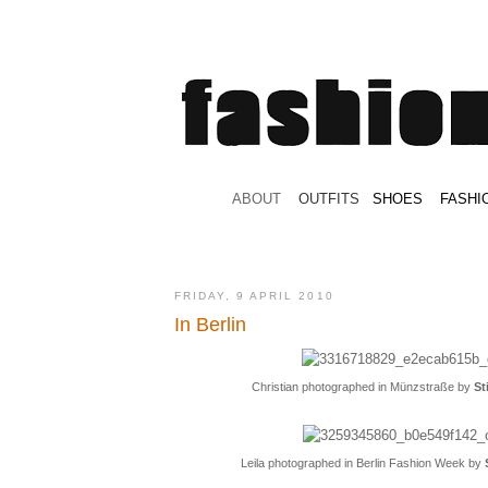
.
ABOUT
.
.
OUTFITS
.
SHOES
.
.
FASHI
FRIDAY, 9 APRIL 2010
In Berlin
Christian photographed in Münzstraße by
St
Leila photographed in Berlin Fashion Week by