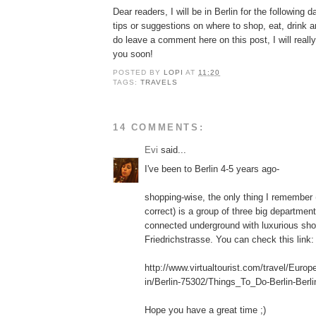
Dear readers, I will be in Berlin for the following 
tips or suggestions on where to shop, eat, drink 
do leave a comment here on this post, I will really
you soon!
POSTED BY
LOPI
AT
11:20
TAGS:
TRAVELS
14 COMMENTS:
Εvi
said...
I've been to Berlin 4-5 years ago-
shopping-wise, the only thing I remember 
correct) is a group of three big department
connected underground with luxurious shop
Friedrichstrasse. You can check this link:
http://www.virtualtourist.com/travel/Eur
in/Berlin-75302/Things_To_Do-Berlin-Berl
Hope you have a great time ;)