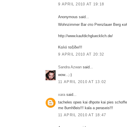
9 APRIL 2010 AT 19:18
Anonymous said...
Wohnzimmer Bar στο Prenzlauer Berg κα
http://www.kaufdichgluecklich.de/
Καλό ταξίδιιι!!!
9 APRIL 2010 AT 20:32
Sandra Azwan
said...
wow...;-)
11 APRIL 2010 AT 13:02
xara
said...
tacheles opws kai dhpote kai pies schoffe
me 8umh8eis!!! kala a peraseis!!!
11 APRIL 2010 AT 18:47