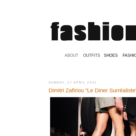
.
ABOUT
.
.
OUTFITS
.
SHOES
.
.
FASHI
SUNDAY, 17 APRIL 2011
Dimitri Zafiriou "Le Diner Surréaliste