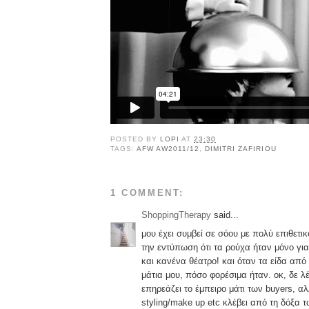
POSTED BY
LOPI
AT
23:30
TAGS:
AFW AW2011/12
,
DIMITRI ZAFIRIOU
1 COMMENT:
ShoppingTherapy
said...
μου έχει συμβεί σε σόου με πολύ επιθετικ
την εντύπωση ότι τα ρούχα ήταν μόνο γι
και κανένα θέατρο! και όταν τα είδα από
μάτια μου, πόσο φορέσιμα ήταν. οκ, δε λ
επηρεάζει το έμπειρο μάτι των buyers, α
styling/make up etc κλέβει από τη δόξα 