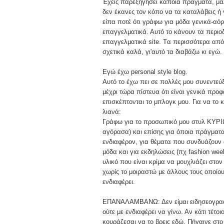
Έχεις παρεξηγήσει κάποια πράγματα, μά
δεν έκανες τον κόπο να τα καταλάβεις ή 
είπα ποτέ ότι γράφω για μόδα γενικά-αόρι
επαγγελματικά. Αυτό το κάνουν τα περιοδ
επαγγελματικά site. Tα περισσότερα από
σχετικά καλά, γι'αυτό τα διαβάζω κι εγώ.
Εγώ έχω personal style blog.
Αυτό το έχω πει σε πολλές μου συνεντεύξ
μέχρι τώρα πίστευα ότι είναι γενικά προφ
επισκέπτονται το μπλογκ μου. Για να το
λιανά:
Γράφω για το προσωπικό μου στυλ ΚΥΡΙΩΣ
αγόρασα) και επίσης για όποια πράγματα
ενδιαφέρον, για θέματα που συνδυάζουν 
μόδα και για εκδηλώσεις (πχ fashion week
υλικό που είναι κρίμα να μουχλιάζει στο
χωρίς το μοιραστώ με άλλους τους οποίου
ενδιαφέρει.
ΕΠΑΝΑΛΑΜΒΑΝΩ: Δεν είμαι ειδησεογραφι
ούτε με ενδιαφέρει να γίνω. Αν κάτι τέτο
κουράζεσαι να το βρεις εδώ. Πήγαινε στο