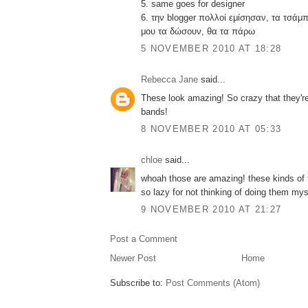
5. same goes for designer
6. την blogger πολλοί εμίσησαν, τα τσάμ
μου τα δώσουν, θα τα πάρω
5 NOVEMBER 2010 AT 18:28
Rebecca Jane
said...
These look amazing! So crazy that they'r
bands!
8 NOVEMBER 2010 AT 05:33
chloe
said...
whoah those are amazing! these kinds of
so lazy for not thinking of doing them myse
9 NOVEMBER 2010 AT 21:27
Post a Comment
Newer Post
Home
Subscribe to:
Post Comments (Atom)