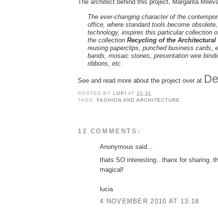
The architect behind this project, Margarita Milev
The ever-changing character of the contempora
office, where standard tools become obsolete, i
technology, inspires this particular collection 
the collection
Recycling of the Architectural 
reusing paperclips, punched business cards, e
bands, mosaic stones, presentation wire bind
ribbons, etc.
De
See and read more about the project over at
POSTED BY
LOPI
AT
11:11
TAGS:
FASHION AND ARCHITECTURE
12 COMMENTS:
Anonymous said...
thats SO interesting...thanx for sharing. th
magical!
lucia
4 NOVEMBER 2010 AT 13:18