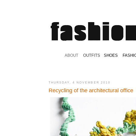
.
ABOUT
.
.
OUTFITS
.
SHOES
.
.
FASHI
THURSDAY, 4 NOVEMBER 2010
Recycling of the architectural office