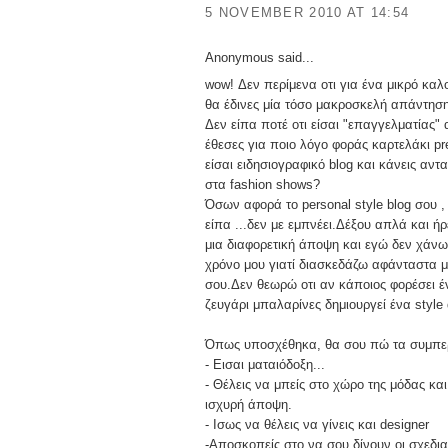
5 NOVEMBER 2010 AT 14:54
Anonymous said...
wow! Δεν περίμενα οτι για ένα μικρό καλ
θα έδινες μία τόσο μακροσκελή απάντησ
Δεν είπα ποτέ οτι είσαι "επαγγελματίας" 
έθεσες για ποιο λόγο φοράς καρτελάκι p
είσαι ειδησιογραφικό blog και κάνεις αντ
στα fashion shows?
Όσων αφορά το personal style blog σου 
είπα ...δεν με εμπνέει.Δέξου απλά και ήρ
μια διαφορετική άποψη και εγώ δεν χάνω
χρόνο μου γιατί διασκεδάζω αφάνταστα μ
σου.Δεν θεωρώ οτι αν κάποιος φορέσει έ
ζευγάρι μπαλαρίνες δημιουργεί ένα style
Όπως υποσχέθηκα, θα σου πώ τα συμπερ
- Εισαι ματαιόδοξη...
- Θέλεις να μπείς στο χώρο της μόδας και
ισχυρή άποψη.
- Ισως να θέλεις να γίνεις και designer
-Αποσκοπείς στο να σου δίνουν οι σχεδια