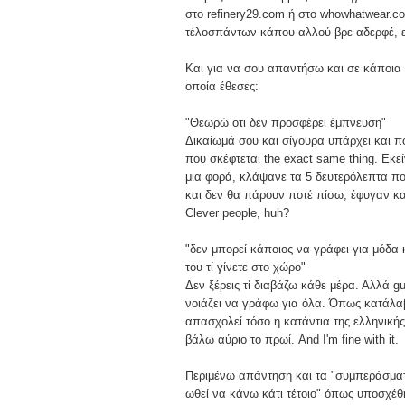
στο refinery29.com ή στο whowhatwear.co
τέλοσπάντων κάπου αλλού βρε αδερφέ, ε
Και για να σου απαντήσω και σε κάποια
οποία έθεσες:
"Θεωρώ οτι δεν προσφέρει έμπνευση"
Δικαίωμά σου και σίγουρα υπάρχει και 
που σκέφτεται the exact same thing. Εκ
μια φορά, κλάψανε τα 5 δευτερόλεπτα π
και δεν θα πάρουν ποτέ πίσω, έφυγαν κα
Clever people, huh?
"δεν μπορεί κάποιος να γράφει για μόδα κ
του τί γίνετε στο χώρο"
Δεν ξέρεις τί διαβάζω κάθε μέρα. Αλλά g
νοιάζει να γράφω για όλα. Όπως κατάλαβ
απασχολεί τόσο η κατάντια της ελληνικής
βάλω αύριο το πρωί. And I'm fine with it.
Περιμένω απάντηση και τα "συμπεράσματα
ωθεί να κάνω κάτι τέτοιο" όπως υποσχέθ